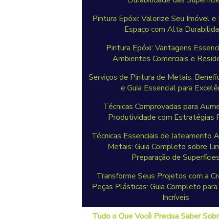
Durabilidade das Superfíci
Pintura Epóxi: Valorize Seu Imóvel 
Espaço com Alta Durabilid
Pintura Epóxi: Vantagens Essenci
Ambientes Comerciais e Reside
Serviços de Pintura de Metais: Benefíc
e Guia Essencial para Excelê
Técnicas Comprovadas para Aume
Produtividade com Estratégias P
Técnicas Essenciais de Jateamento A
Metais: Guia Completo sobre Li
Preparação de Superfície
Transforme Seus Projetos com a C
Peças Plásticas: Guia Completo par
Incríveis
Tudo o Que Você Precisa Saber Sob