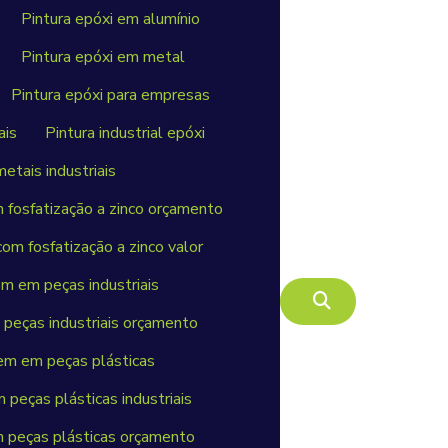
Pintura epóxi em alumínio
Pintura epóxi em metal
Pintura epóxi para empresas
ais
Pintura industrial epóxi
metais industriais
m fosfatização a zinco orçamento
com fosfatização a zinco valor
m em peças industriais
peças industriais orçamento
em em peças plásticas
peças plásticas industriais
 peças plásticas orçamento