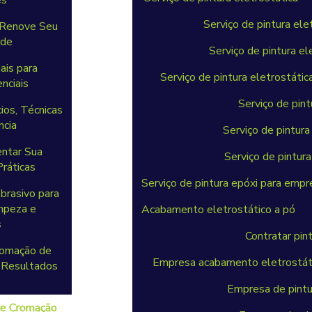
es
Serviço de pintura el
e Renove Seu
ade
Serviço de pintura el
ais para
Serviço de pintura eletrostátic
nciais
Serviço de pint
ios, Técnicas
ncia
Serviço de pintura
ntar Sua
Serviço de pintura
ráticas
Serviço de pintura epóxi para empr
brasivo para
mpeza e
Acabamento eletrostático a pó
s
Contratar pin
romação de
Empresa acabamento eletrostát
a Resultados
Empresa de pintu
re Cromação