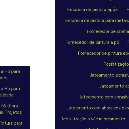
Empresa de pintura epóxi
E
Empresa de pintura para metai
Fornecedor de croma
Fornecedor de pintura a pó
Fornecedor de pintura ep
Fosfatizaçã
 a Pó para
Jateamento abrasi
ores
Jateamento ab
 a Pó para
alidade
Jateamento com abrasiv
ó Melhora
Jateamento com abrasivos para
s Projetos
Metalização a vácuo orçamento
intura para