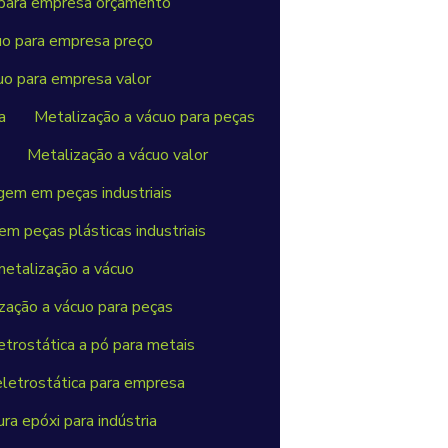
 para empresa orçamento
uo para empresa preço
uo para empresa valor
a
Metalização a vácuo para peças
Metalização a vácuo valor
em em peças industriais
 peças plásticas industriais
etalização a vácuo
ação a vácuo para peças
etrostática a pó para metais
eletrostática para empresa
ra epóxi para indústria