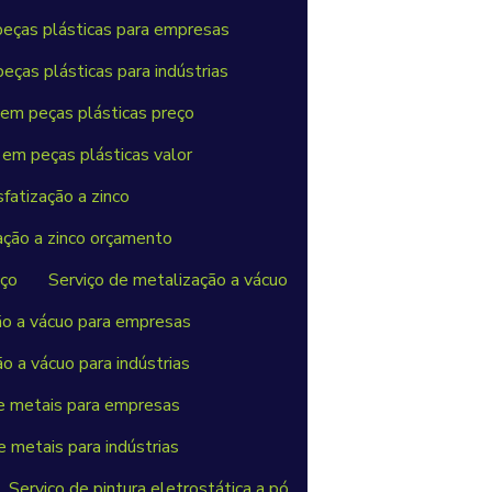
eças plásticas para empresas
ças plásticas para indústrias
em peças plásticas preço
em peças plásticas valor
sfatização a zinco
zação a zinco orçamento
eço
Serviço de metalização a vácuo
ão a vácuo para empresas
o a vácuo para indústrias
de metais para empresas
e metais para indústrias
Serviço de pintura eletrostática a pó