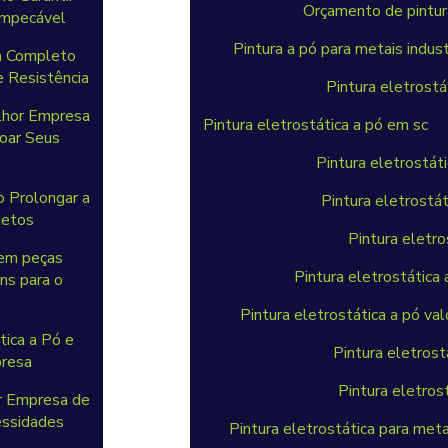
Orçamento de pintura
Impecável
Pintura a pó para metais indust
a Completo
 Resistência
Pintura eletrostá
elhor Empresa
Pintura eletrostática a pó em sc
çoar Seus
Pintura eletrostát
o Prolongar a
Pintura eletrostát
jetos
Pintura eletro
 em peças
Pintura eletrostática
ns para o
Pintura eletrostática a pó val
tica a Pó e
Pintura eletros
presa
Pintura eletrost
r Empresa de
essidades
Pintura eletrostática para metai