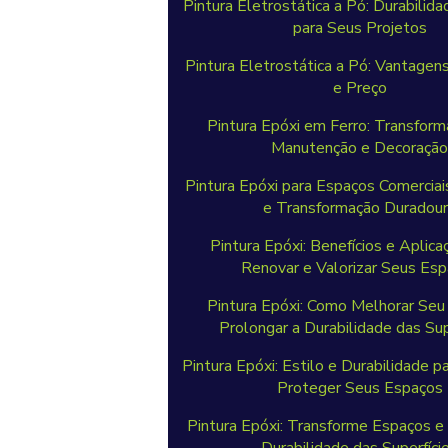
Pintura Eletrostática a Pó: Durabilida
para Seus Projetos
Pintura Eletrostática a Pó: Vantagen
e Preço
Pintura Epóxi em Ferro: Transform
Manutenção e Decoraçã
Pintura Epóxi para Espaços Comerciai
e Transformação Duradou
Pintura Epóxi: Benefícios e Aplica
Renovar e Valorizar Seus Es
Pintura Epóxi: Como Melhorar Seu
Prolongar a Durabilidade das Sup
Pintura Epóxi: Estilo e Durabilidade p
Proteger Seus Espaços
Pintura Epóxi: Transforme Espaços e