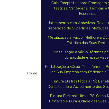
Guia Completo sobre Cromagem 
Plásticas: Vantagens, Técnicas e
Essenciais
Jateamento com Abrasivos: Revolu
Preparação de Superfícies Metálicas 
Metalização a Vácuo: Melhore a Dur
Estética das Suas Peças
Metalização a vácuo: técnicas pa
durabilidade e apelo visual
Metalização a Vácuo: Transforme o 
da Sua Empresa com Eficiência e
Home
Pintura Eletrostática a Pó: Benefí
Durabilidade e Acabamento dos Seu
Pintura Eletrostática a Pó: Como 
Proteção e Durabilidade das Suas S