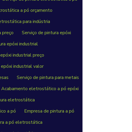
etrostática a pó orçamento
etrostática para indústria
a preço
Serviço de pintura epóxi
ura epóxi industrial
 epóxi industrial preço
 epóxi industrial valor
esas
Serviço de pintura para metais
Acabamento eletrostático a pó epóxi
tura eletrostática
ico a pó
Empresa de pintura a pó
ra a pó eletrostática