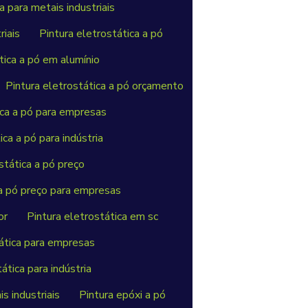
 para metais industriais
riais
Pintura eletrostática a pó
tica a pó em alumínio
Pintura eletrostática a pó orçamento
ica a pó para empresas
ica a pó para indústria
stática a pó preço
 a pó preço para empresas
or
Pintura eletrostática em sc
tática para empresas
ática para indústria
s industriais
Pintura epóxi a pó