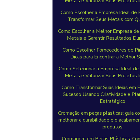
Metais e Valorizar Seus Projetos I
Como Escolher a Empresa Ideal de P
Transformar Seus Metais com Q
Como Escolher a Melhor Empresa de 
Metais e Garantir Resultados Du
Como Escolher Fornecedores de Pin
Dicas para Encontrar a Melhor 
Como Selecionar a Empresa Ideal de 
Metais e Valorizar Seus Projetos I
Como Transformar Suas Ideias em P
Sucesso Usando Criatividade e Pl
Estratégico
Cromação em peças plásticas: guia c
melhorar a durabilidade e o acabame
produtos
Cromagem em Peças Plásticas: Com