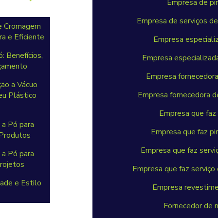
Empresa de pin
Empresa de serviços de 
re Cromagem
a e Eficiente
Empresa especiali
: Benefícios,
Empresa especializada
rçamento
Empresa fornecedora 
ção a Vácuo
Empresa fornecedora de
eu Plástico
Empresa que faz 
 a Pó para
Empresa que faz pin
 Produtos
Empresa que faz serviç
 a Pó para
rojetos
Empresa que faz serviço 
dade e Estilo
Empresa revestimen
Fornecedor de 