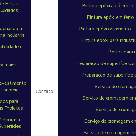
de Peças
Pintura epóxi a pó em sc
 Cuidados
Pintura epóxi em ferro
cionando a
Pintura epóxi orçamento
na Indústria
Pintura epóxi para industri
abilidade e
Pintura para 
Preparação de superfície co
ra maior
.
Preparação de superfície 
Revestimento
Serviço de cromage
 Economia
Contato
Serviço de cromagem em 
cios para
s Projetos
Serviço de cromag
Melhorar a
Serviço de cromagem em 
uperfícies
Serviço de cromagem em