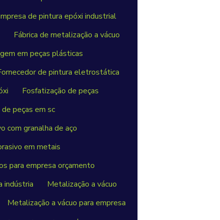
mpresa de pintura epóxi industrial
s
Fábrica de metalização a vácuo
gem em peças plásticas
Fornecedor de pintura eletrostática
óxi
Fosfatização de peças
o de peças em sc
vo com granalha de aço
rasivo em metais
os para empresa orçamento
 indústria
Metalização a vácuo
Metalização a vácuo para empresa