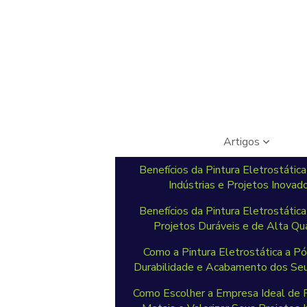
Artigos
Benefícios da Pintura Eletrostática
Indústrias e Projetos Inovad
Benefícios da Pintura Eletrostática
Projetos Duráveis e de Alta Qu
Como a Pintura Eletrostática a P
Durabilidade e Acabamento dos Seu
Como Escolher a Empresa Ideal de P