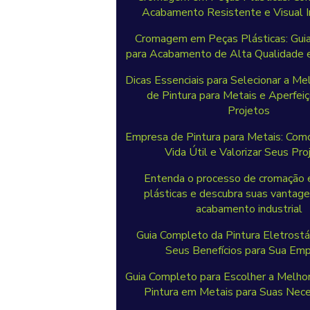
Acabamento Resistente e Visual 
Cromagem em Peças Plásticas: Gui
para Acabamento de Alta Qualidade e
Dicas Essenciais para Selecionar a M
de Pintura para Metais e Aperfei
Projetos
Empresa de Pintura para Metais: Com
Vida Útil e Valorizar Seus Pro
Entenda o processo de cromação
plásticas e descubra suas vantage
acabamento industrial
Guia Completo da Pintura Eletrostá
Seus Benefícios para Sua Em
Guia Completo para Escolher a Melho
Pintura em Metais para Suas Nec