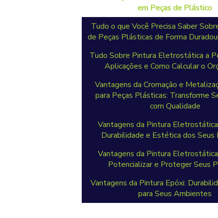
em Peças de Plástico
Tudo o que Você Precisa Saber Sob
de Peças Plásticas de Forma Duradour
Tudo Sobre Pintura Eletrostática a Pó
Aplicações e Como Calcular o O
Vantagens da Cromação e Metaliza
para Peças Plásticas: Transforme S
com Qualidade
Vantagens da Pintura Eletrostática
Durabilidade e Estética dos Seus
Vantagens da Pintura Eletrostática
Potencializar e Proteger Seus P
Vantagens da Pintura Epóxi: Durabili
para Seus Ambientes