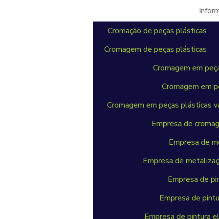
Infor
Cromação de peças plásticas
Cromagem de peças plásticas
Cromagem em peças
Cromagem em peç
Cromagem em peças plásticas v
Empresa de cromag
Empresa de me
Empresa de metalizaçã
Empresa de pin
Empresa de pintu
Empresa de pintura el