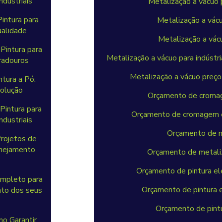
ndustriais
Metalização a vácuo
intura para
Metalização a vác
ualidade
Metalização a vác
Pintura para
Metalização a vácuo para indústri
radouros
Metalização a vácuo preço
tura a Pó:
Solução
Orçamento de cromag
Pintura para
Orçamento de cromagem em
ndustriais
Orçamento de m
rojetos de
anejamento
Orçamento de metaliz
Orçamento de pintura el
ompleto para
Orçamento de pintura 
nto dos seus
Orçamento de pintu
o Garantir