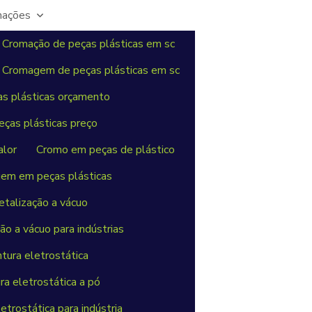
mações
Cromação de peças plásticas em sc
Cromagem de peças plásticas em sc
 plásticas orçamento
as plásticas preço
alor
Cromo em peças de plástico
em em peças plásticas
talização a vácuo
o a vácuo para indústrias
tura eletrostática
ra eletrostática a pó
etrostática para indústria