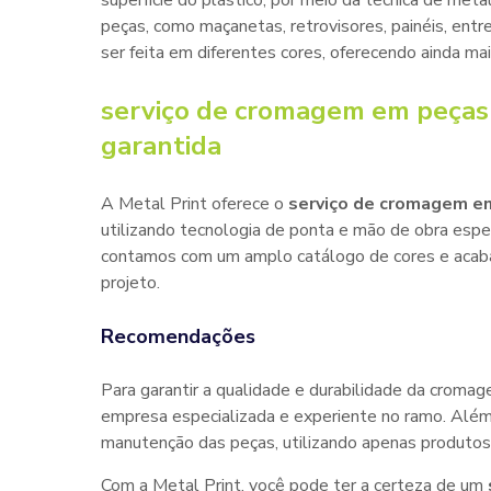
superfície do plástico, por meio da técnica de met
peças, como maçanetas, retrovisores, painéis, ent
ser feita em diferentes cores, oferecendo ainda ma
serviço de cromagem em peças 
garantida
A Metal Print oferece o
serviço de cromagem em
utilizando tecnologia de ponta e mão de obra espec
contamos com um amplo catálogo de cores e acaba
projeto.
Recomendações
Para garantir a qualidade e durabilidade da croma
empresa especializada e experiente no ramo. Além
manutenção das peças, utilizando apenas produtos 
Com a Metal Print, você pode ter a certeza de um