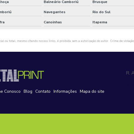
lhoça
Balneário Camboriú
Brusque
mboriú
Navegantes
Rio do Sul
fra
Canoinhas
Itapema
ial ou total, mesmo citando nossos links, é proibida sem a autorização do autor. Crime de violação
R. 
75
com
he Conosco
Blog
Contato
Informações
Mapa do site