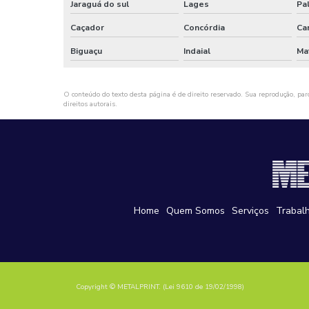
Jaraguá do sul
Lages
Pa
Caçador
Concórdia
Ca
Biguaçu
Indaial
Ma
O conteúdo do texto desta página é de direito reservado. Sua reprodução, parc
direitos autorais
.
Home
Quem Somos
Serviços
Trabal
Copyright © METALPRINT. (Lei 9610 de 19/02/1998)