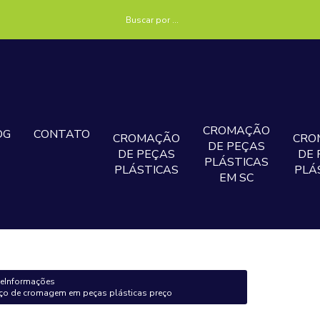
CROMAÇÃO
OG
CONTATO
CROMAÇÃO
CRO
DE PEÇAS
DE PEÇAS
DE 
PLÁSTICAS
PLÁSTICAS
PLÁ
EM SC
e
Informações
iço de cromagem em peças plásticas preço