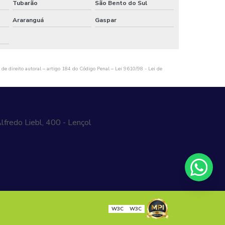
Pintura eletrostática a pó em sc
Tubarão
São Bento do Sul
Araranguá
Gaspar
Pintura eletrostática a pó orçamento
Pintura eletrostática a pó para empresas
Pintura eletrostática a pó para indústria
 de direito autoral – artigo 184 do Código Penal –
Lei 9610/98 - Lei de
Pintura eletrostática a pó preço
Pintura eletrostática a pó preço para empresas
Alfredo Liebl, 400 - Lençol
(47) 3644-
Pintura eletrostática a pó valor
76
(47) 99286-5022
ercial@metalprintt.com.br
Pintura eletrostática em sc
Pintura eletrostática para empresas
Pintura eletrostática para indústria
W3C
W3C
Pintura eletrostática para metais industriais