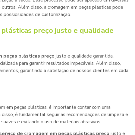
alização a vácuo. Esse processo pode ser aplicado em diversas
re outros. Além disso, a cromagem em peças plásticas pode
is possibilidades de customização.
plásticas preço
justo e qualidade
 peças plásticas preço
justo e qualidade garantida,
ializada para garantir resultados impecáveis. Além disso,
mentos, garantindo a satisfação de nossos clientes em cada
gem em peças plásticas, é importante contar com uma
 disso, é fundamental seguir as recomendações de limpeza e
suaves e evitando o uso de materiais abrasivos.
serviço de cromagem em peças plásticas preço
justo e