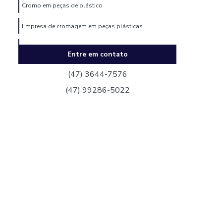
Cromo em peças de plástico
Empresa de cromagem em peças plásticas
Empresa de metalização a vácuo
Entre em contato
Empresa de metalização a vácuo para indústrias
(47) 3644-7576
Empresa de pintura eletrostática
(47) 99286-5022
Empresa de pintura eletrostática a pó
Empresa de pintura eletrostática para indústria
Empresa de pintura epóxi
Empresa de pintura epóxi industrial
Empresa de pintura para metais
Fábrica de metalização a vácuo