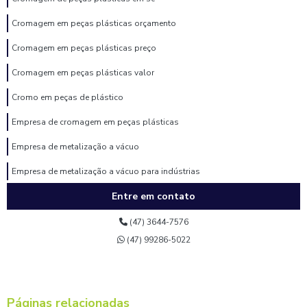
Cromagem em peças plásticas orçamento
Cromagem em peças plásticas preço
Cromagem em peças plásticas valor
Cromo em peças de plástico
Empresa de cromagem em peças plásticas
Empresa de metalização a vácuo
Empresa de metalização a vácuo para indústrias
Entre em contato
Empresa de pintura eletrostática
Empresa de pintura eletrostática a pó
(47) 3644-7576
(47) 99286-5022
Empresa de pintura eletrostática para indústria
Empresa de pintura epóxi
Empresa de pintura epóxi industrial
Páginas relacionadas