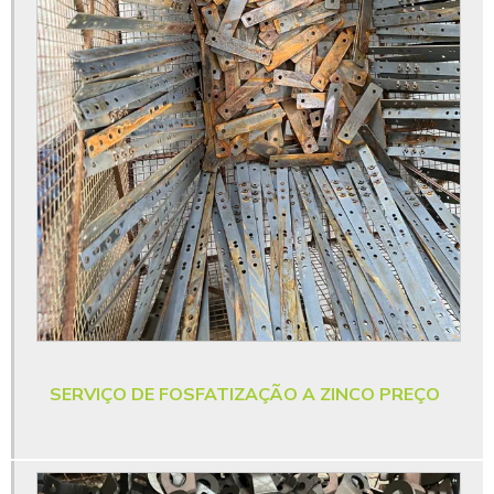
Orçamento de metalização a vácuo para peças
Orçamento de pintura eletrostática a pó para metais
Orçamento de pintura eletrostática para empresa
Orçamento de pintura epóxi para indústria
Orçamento de pintura para metais industriais
Pintura a pó para metais industriais
Pintura eletrostática a pó
Pintura eletrostática a pó em alumínio
Pintura eletrostática a pó em sc
Pintura eletrostática a pó orçamento
SERVIÇO DE FOSFATIZAÇÃO A ZINCO PREÇO
Pintura eletrostática a pó para empresas
Pintura eletrostática a pó para indústria