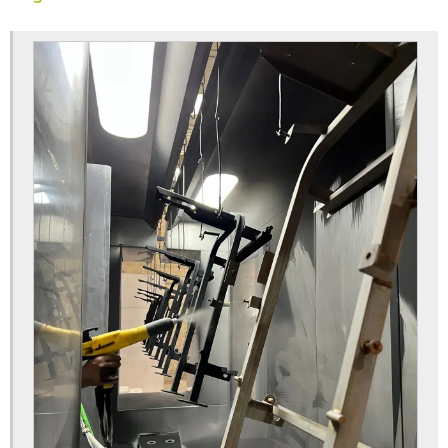
Empresa de pintura para metais
Fábrica de metalização a vácuo
Fornecedor de cromagem em peças plásticas
Fornecedor de pintura a pó
Fornecedor de pintura eletrostática
Fornecedor de pintura epóxi
Fosfatização de peças
Fosfatização de peças em sc
Jateamento abrasivo com granalha de aço
Jateamento abrasivo em metais
Jateamento com abrasivos para empresa orçamento
Jateamento com abrasivos para indústria