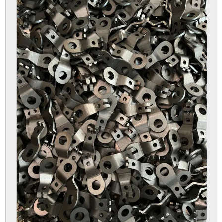
Pintura eletrostática a pó preço
Pintura eletrostática a pó preço para empresas
Pintura eletrostática a pó valor
Pintura eletrostática em sc
Pintura eletrostática para empresas
Pintura eletrostática para indústria
Pintura eletrostática para metais industriais
Pintura epóxi a pó
Pintura epóxi a pó em sc
Pintura epóxi em alumínio
Pintura epóxi em ferro
Pintura epóxi em metal
Pintura epóxi orçamento