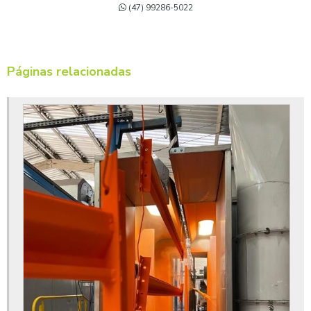
(47) 99286-5022
Empresa de pintura eletrostática para indústria
Empresa de pintura epóxi
Empresa de pintura epóxi industrial
Páginas relacionadas
Empresa de pintura para metais
Fábrica de metalização a vácuo
Fornecedor de cromagem em peças plásticas
Fornecedor de pintura a pó
Fornecedor de pintura eletrostática
Fornecedor de pintura epóxi
Fosfatização de peças
Fosfatização de peças em sc
Jateamento abrasivo com granalha de aço