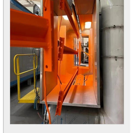
Orçamento de cromagem em peças industriais
Orçamento de cromagem em peças plásticas industriais
Orçamento de metalização a vácuo
Orçamento de metalização a vácuo para peças
Orçamento de pintura eletrostática a pó para metais
Orçamento de pintura eletrostática para empresa
Orçamento de pintura epóxi para indústria
Orçamento de pintura para metais industriais
Pintura a pó para metais industriais
Pintura eletrostática a pó
Pintura eletrostática a pó em alumínio
Pintura eletrostática a pó em sc