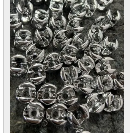
Orçamento de metalização a vácuo para peças
Orçamento de pintura eletrostática a pó para metais
Orçamento de pintura eletrostática para empresa
Orçamento de pintura epóxi para indústria
Orçamento de pintura para metais industriais
Pintura a pó para metais industriais
Pintura eletrostática a pó
Pintura eletrostática a pó em alumínio
Pintura eletrostática a pó em sc
Pintura eletrostática a pó orçamento
Pintura eletrostática a pó para empresas
Pintura eletrostática a pó para indústria
Pintura eletrostática a pó preço