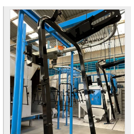
Empresa de pintura para metais
Fábrica de metalização a vácuo
Fornecedor de cromagem em peças plásticas
Fornecedor de pintura a pó
Fornecedor de pintura eletrostática
Fornecedor de pintura epóxi
Fosfatização de peças
Fosfatização de peças em sc
Jateamento abrasivo com granalha de aço
Jateamento abrasivo em metais
Jateamento com abrasivos para empresa orçamento
Jateamento com abrasivos para indústria
Metalização a vácuo