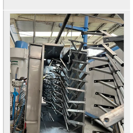
Metalização a vácuo para empresa valor
Metalização a vácuo para indústria
Metalização a vácuo para peças
Metalização a vácuo preço
Metalização a vácuo valor
Orçamento de cromagem em peças industriais
Orçamento de cromagem em peças plásticas industriais
Orçamento de metalização a vácuo
Orçamento de metalização a vácuo para peças
Orçamento de pintura eletrostática a pó para metais
Orçamento de pintura eletrostática para empresa
Orçamento de pintura epóxi para indústria
Orçamento de pintura para metais industriais