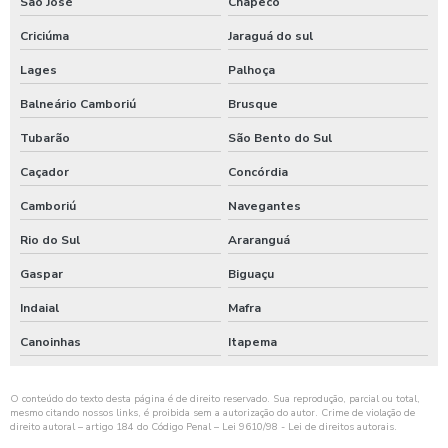
São José
Chapecó
Preparação de superfície com fosfatização a zinco valor
Criciúma
Jaraguá do sul
Serviço de cromagem em peças industriais
Lages
Palhoça
Serviço de cromagem em peças industriais orçamento
Balneário Camboriú
Brusque
Serviço de cromagem em peças plásticas
Tubarão
São Bento do Sul
Serviço de cromagem em peças plásticas industriais
Caçador
Concórdia
Camboriú
Navegantes
Serviço de cromagem em peças plásticas orçamento
Rio do Sul
Araranguá
Serviço de cromagem em peças plásticas para empresas
Gaspar
Biguaçu
Serviço de cromagem em peças plásticas para indústrias
Indaial
Mafra
Serviço de cromagem em peças plásticas preço
Canoinhas
Itapema
Serviço de cromagem em peças plásticas valor
Serviço de fosfatização a zinco
O conteúdo do texto desta página é de direito reservado. Sua reprodução, parcial ou total,
mesmo citando nossos links, é proibida sem a autorização do autor. Crime de violação de
Serviço de fosfatização a zinco orçamento
direito autoral – artigo 184 do Código Penal –
Lei 9610/98 - Lei de direitos autorais
.