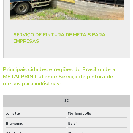
Pintura eletrostática para indústria
Pintura eletrostática para metais industriais
Pintura epóxi a pó
SERVIÇO DE PINTURA DE METAIS PARA
Pintura epóxi a pó em sc
EMPRESAS
Pintura epóxi em alumínio
Pintura epóxi em ferro
Pintura epóxi em metal
Principais cidades e regiões do Brasil onde a
METALPRINT atende Serviço de pintura de
Pintura epóxi orçamento
metais para indústrias:
Pintura epóxi para empresas
Pintura epóxi para industriais
SC
Pintura industrial epóxi
Joinville
Florianópolis
Pintura para metais industriais
Blumenau
Itajaí
Preparação de superfície com fosfatização a zinco orçamento