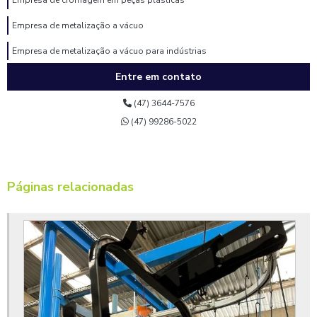
Empresa de metalização a vácuo
Empresa de metalização a vácuo para indústrias
Entre em contato
Empresa de pintura eletrostática
Empresa de pintura eletrostática a pó
(47) 3644-7576
(47) 99286-5022
Empresa de pintura eletrostática para indústria
Empresa de pintura epóxi
Empresa de pintura epóxi industrial
Páginas relacionadas
Empresa de pintura para metais
Fábrica de metalização a vácuo
Fornecedor de cromagem em peças plásticas
Fornecedor de pintura a pó
Fornecedor de pintura eletrostática