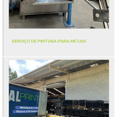
Pintura a pó para metais industriais
Pintura eletrostática a pó
Pintura eletrostática a pó em alumínio
Pintura eletrostática a pó em sc
SERVIÇO DE PINTURA PARA METAIS
Pintura eletrostática a pó orçamento
Pintura eletrostática a pó para empresas
Pintura eletrostática a pó para indústria
Pintura eletrostática a pó preço
Pintura eletrostática a pó preço para empresas
Pintura eletrostática a pó valor
Pintura eletrostática em sc
Pintura eletrostática para empresas