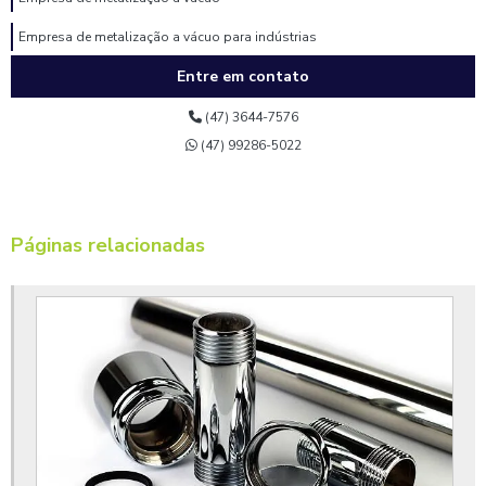
Empresa de metalização a vácuo para indústrias
Entre em contato
Empresa de pintura eletrostática
Empresa de pintura eletrostática a pó
(47) 3644-7576
(47) 99286-5022
Empresa de pintura eletrostática para indústria
Empresa de pintura epóxi
Empresa de pintura epóxi industrial
Páginas relacionadas
Empresa de pintura para metais
Fábrica de metalização a vácuo
Fornecedor de cromagem em peças plásticas
Fornecedor de pintura a pó
Fornecedor de pintura eletrostática
Fornecedor de pintura epóxi