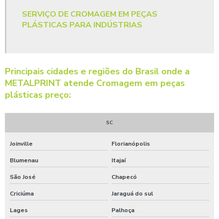
Pintura eletrostática a pó
SERVIÇO DE CROMAGEM EM PEÇAS
PLÁSTICAS PARA INDÚSTRIAS
Pintura eletrostática a pó em alumínio
Pintura eletrostática a pó em sc
Pintura eletrostática a pó orçamento
Principais cidades e regiões do Brasil onde a
METALPRINT atende Cromagem em peças
Pintura eletrostática a pó para empresas
plásticas preço:
Pintura eletrostática a pó para indústria
Pintura eletrostática a pó preço
SC
Pintura eletrostática a pó preço para empresas
Joinville
Florianópolis
Pintura eletrostática a pó valor
Blumenau
Itajaí
Pintura eletrostática em sc
São José
Chapecó
Pintura eletrostática para empresas
Criciúma
Jaraguá do sul
Pintura eletrostática para indústria
Lages
Palhoça